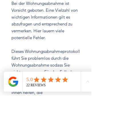
Bei der Wohnungsabnahme ist
Vorsicht geboten. Eine Vielzahl von
wichtigen Informationen gilt es
abzufragen und entsprechend zu
vermerken. Hier lauern viele
potentielle Fehler.
Dieses Wohnungsabnahmeprotokoll
führt Sie problemlos durch die
Wohnungsabnahme sodass Sie
nichts vergessen. Für den Fall, dass
Sie Mängel entdecken sollten, sind
Formulierungen eingebaut, die
Ihnen helfen, die
Mängelbeseitigung zu verlangen
oder einen Kostenausgleich
einzufordern.
Die Investition in dieses Dokument