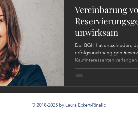
Vereinbarung v
Reservierungsg
unwirksam
Der BGH hat entschieden, d
erfolgsunabhängigen Reser
Kaufinteressenten verlangen
© 2018-2025 by Laura Eckert-Rinallo