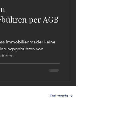
on
ebühren per AGB
ass Immobilienmakler keine
vierungsgebühren von
 dürfen.
Datenschutz