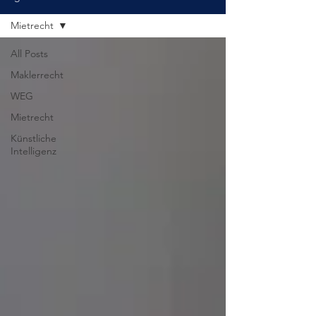
Mietrecht
All Posts
Maklerrecht
WEG
Mietrecht
Künstliche
Intelligenz